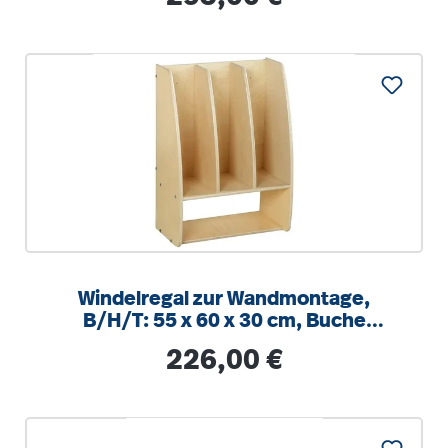
Windelregal zur Wandmontage,
B/H/T: 55 x 60 x 30 cm, Buche
Multiplex für bis zu 90 Windeln
Regulärer Preis:
226,00 €