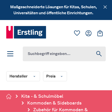
Zum Hauptinhalt springen
Maßgeschneiderte Lösungen für Kitas, Schulen,
Universitäten und öffentliche Einrichtungen.
Du hast 0 Produk
Ware
Hersteller
Preis
Kita - & Schulmöbel
Kommoden & Sideboards
Zubehör für Kommoden &