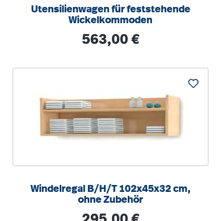
Utensilienwagen für feststehende
Wickelkommoden
Regulärer Preis:
563,00 €
Windelregal B/H/T 102x45x32 cm,
ohne Zubehör
Regulärer Preis:
295,00 €