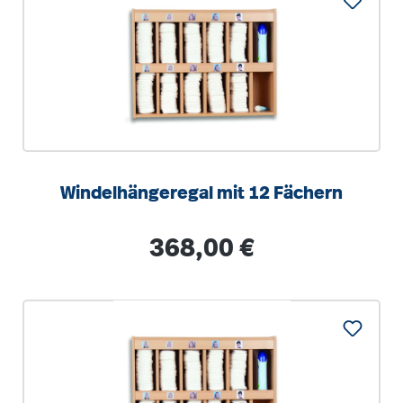
Windelhängeregal mit 12 Fächern
Regulärer Preis:
368,00 €