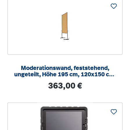
Moderationswand, feststehend,
ungeteilt, Höhe 195 cm, 120x150 cm,
Kork-Oberfläche
Regulärer Preis:
363,00 €