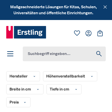
Zum Hauptinhalt springen
Maßgeschneiderte Lösungen für Kitas, Schulen,
Universitäten und öffentliche Einrichtungen.
Du hast 0 Produk
Ware
Hersteller
Höhenverstellbarkeit
Breite in cm
Tiefe in cm
Preis