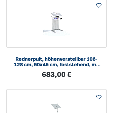
Rednerpult, höhenverstellbar 106-
128 cm, 60x45 cm, feststehend, mit
Beleuchtung
Regulärer Preis:
683,00 €