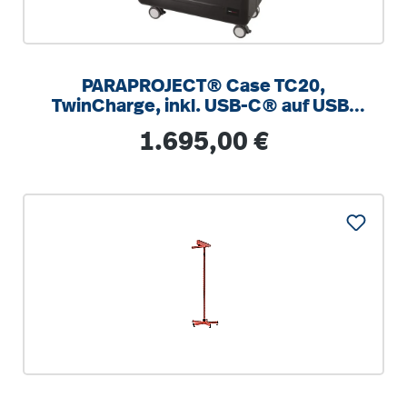
PARAPROJECT® Case TC20,
TwinCharge, inkl. USB-C® auf USB-
C® Kabel, schwarz
Regulärer Preis:
1.695,00 €