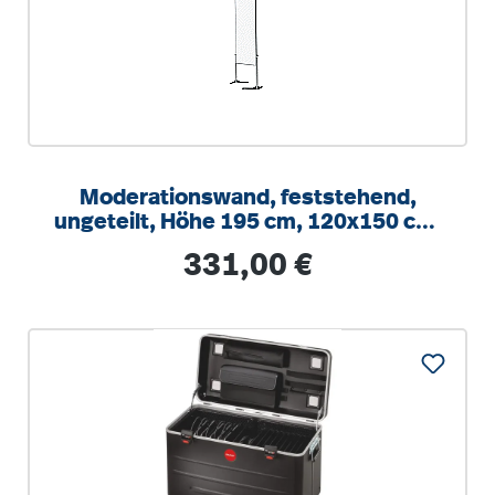
Moderationswand, feststehend,
ungeteilt, Höhe 195 cm, 120x150 cm,
weiß kartoniert
Regulärer Preis:
331,00 €