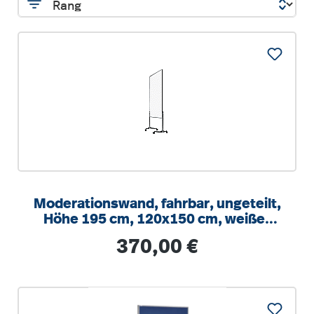
Moderationswand, fahrbar, ungeteilt,
Höhe 195 cm, 120x150 cm, weißer
Karton
Regulärer Preis:
370,00 €