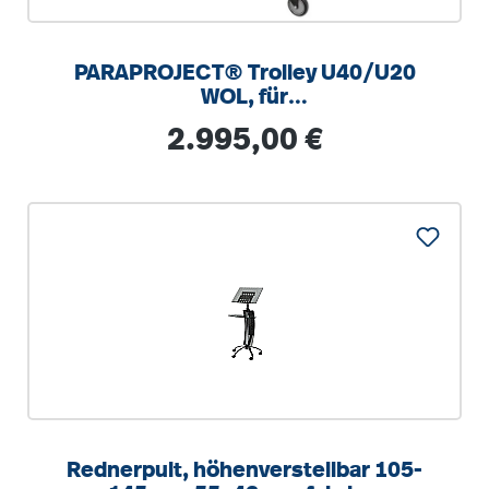
PARAPROJECT® Trolley U40/U20
WOL, für
Tablet/Chromebook™/Laptop
Regulärer Preis:
2.995,00 €
Rednerpult, höhenverstellbar 105-