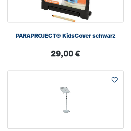
PARAPROJECT® KidsCover schwarz
Regulärer Preis:
29,00 €