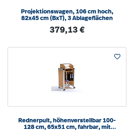
Projektionswagen, 106 cm hoch,
82x45 cm (BxT), 3 Ablageflächen
Regulärer Preis:
379,13 €
Rednerpult, höhenverstellbar 100-
128 cm, 65x51 cm, fahrbar, mit
Beleuchtung