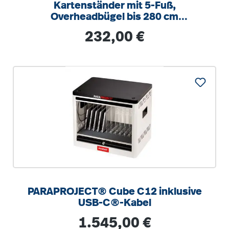
Kartenständer mit 5-Fuß,
Overheadbügel bis 280 cm
höhenverstellbar
Regulärer Preis:
232,00 €
PARAPROJECT® Cube C12 inklusive
USB-C®-Kabel
Regulärer Preis:
1.545,00 €