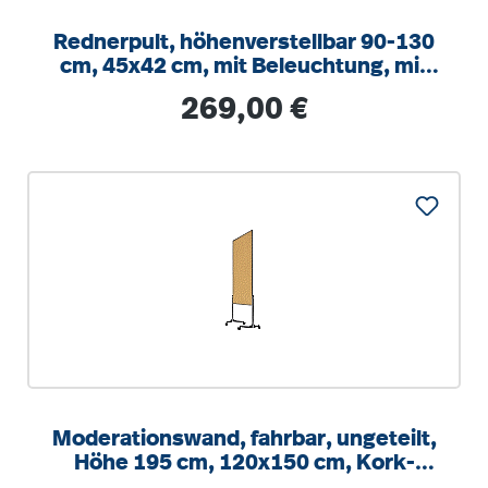
Rednerpult, höhenverstellbar 90-130
cm, 45x42 cm, mit Beleuchtung, mit
Tellerfuß
Regulärer Preis:
269,00 €
Moderationswand, fahrbar, ungeteilt,
Höhe 195 cm, 120x150 cm, Kork-
Oberfläche