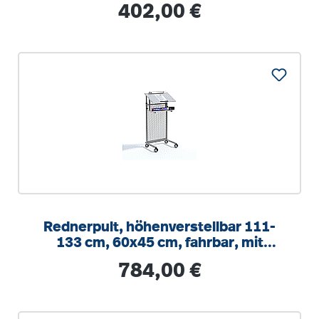
Regulärer Preis:
402,00 €
Rednerpult, höhenverstellbar 111-
133 cm, 60x45 cm, fahrbar, mit
Beleuchtung
Regulärer Preis:
784,00 €