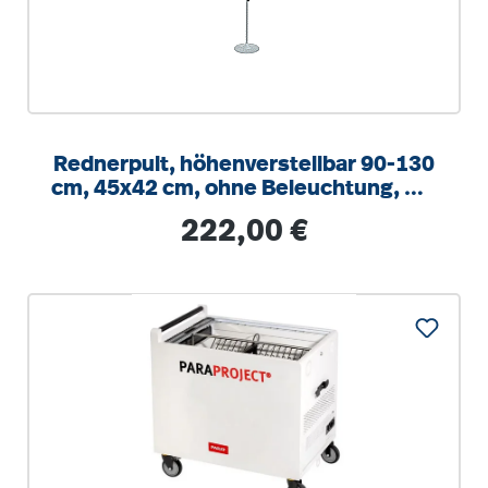
Rednerpult, höhenverstellbar 90-130
cm, 45x42 cm, ohne Beleuchtung, mit
Tellerfuß
Regulärer Preis:
222,00 €