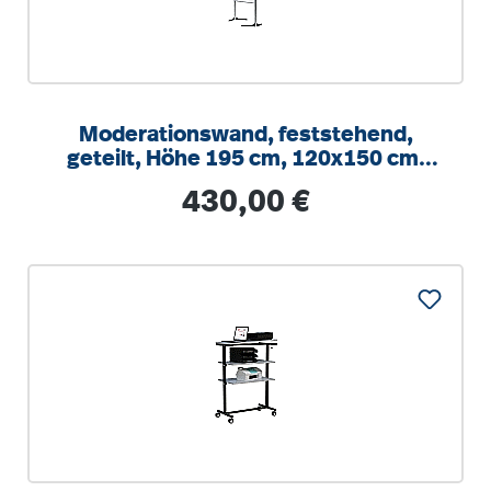
Moderationswand, feststehend,
geteilt, Höhe 195 cm, 120x150 cm,
weiß kartoniert
Regulärer Preis:
430,00 €