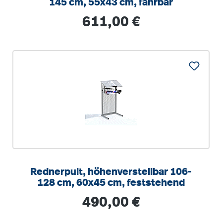
145 cm, 55x43 cm, fahrbar
Regulärer Preis:
611,00 €
Rednerpult, höhenverstellbar 106-
128 cm, 60x45 cm, feststehend
Regulärer Preis:
490,00 €