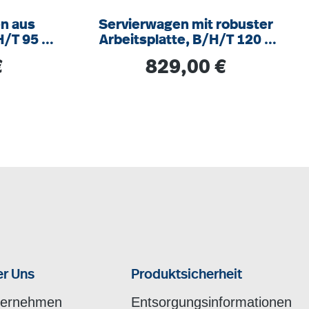
n aus
Servierwagen mit robuster
H/T 95 x
Arbeitsplatte, B/H/T 120 x
107 x 52 cm, auf Rollen
s:
Regulärer Preis:
€
829,00 €
r Uns
Produktsicherheit
ternehmen
Entsorgungsinformationen