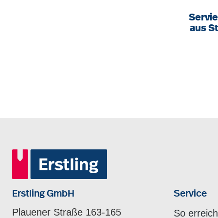
Servi
aus S
cm, 4
h
Erstling GmbH
Service
Plauener Straße 163-165
So erreic