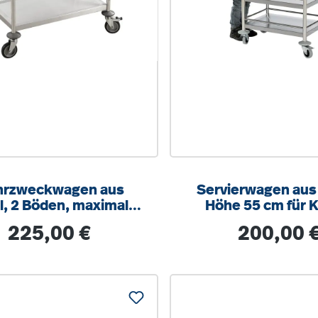
rzweckwagen aus
Servierwagen aus
l, 2 Böden, maximale
Höhe 55 cm für K
tung 100kg, 4 Räder
Regulärer Preis:
Regulärer Prei
225,00 €
200,00 