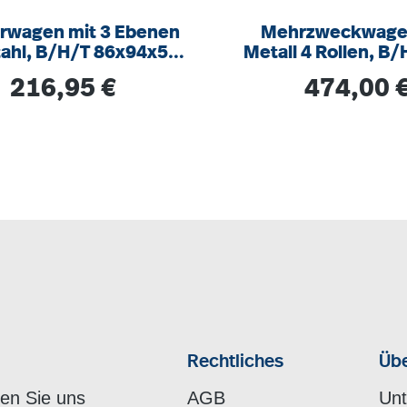
erwagen mit 3 Ebenen
Mehrzweckwage
tahl, B/H/T 86x94x54
Metall 4 Rollen, B/
 Gummireifen, stabil,
93 x 54 cm
Regulärer Preis:
Regulärer Prei
216,95 €
474,00 
itze- und säure-
Rechtliches
Übe
hen Sie uns
AGB
Un