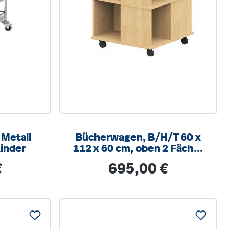
 Metall
Bücherwagen, B/H/T 60 x
inder
112 x 60 cm, oben 2 Fächer
zur Buchablage, je Seite 2
s:
Regulärer Preis:
€
695,00 €
große