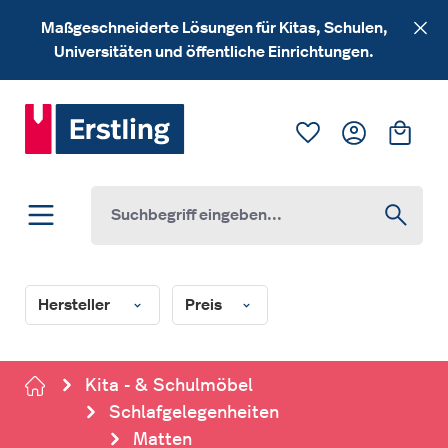
Zum Hauptinhalt springen
Maßgeschneiderte Lösungen für Kitas, Schulen,
Universitäten und öffentliche Einrichtungen.
Du hast 0 Produk
Ware
Hersteller
Preis
Kita - & Schulmöbel
Schlafgelegenheiten
Matten