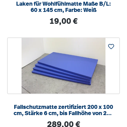
Laken für Wohlfühlmatte Maße B/L:
60 x 145 cm, Farbe: Weiß
Regulärer Preis:
19,00 €
Fallschutzmatte zertifiziert 200 x 100
cm, Stärke 6 cm, bis Fallhöhe von 230
cm
Regulärer Preis:
289,00 €