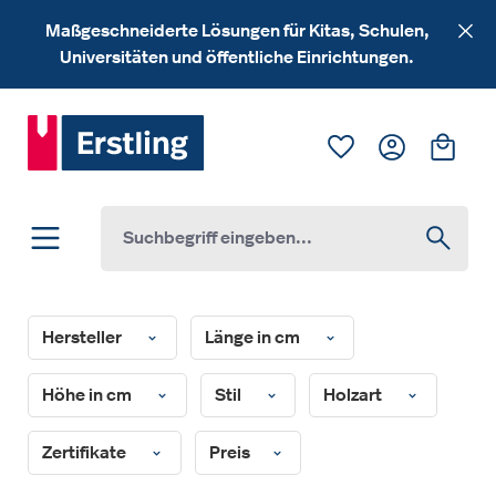
Zum Hauptinhalt springen
Maßgeschneiderte Lösungen für Kitas, Schulen,
Universitäten und öffentliche Einrichtungen.
Du hast 0 Produk
Ware
Hersteller
Länge in cm
Höhe in cm
Stil
Holzart
Zertifikate
Preis