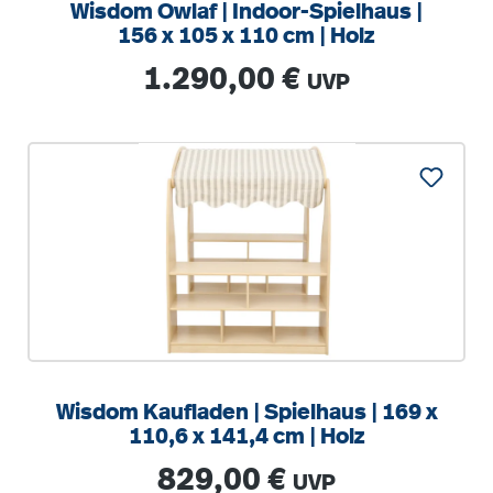
Wisdom Owlaf | Indoor-Spielhaus |
156 x 105 x 110 cm | Holz
Regulärer Preis:
1.290,00 €
UVP
Wisdom Kaufladen | Spielhaus | 169 x
110,6 x 141,4 cm | Holz
Regulärer Preis:
829,00 €
UVP