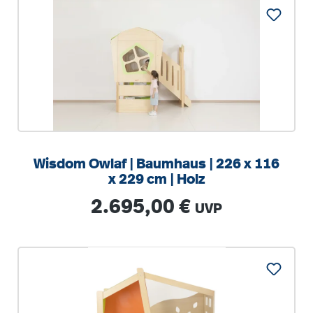
Wisdom Owlaf | Baumhaus | 226 x 116
x 229 cm | Holz
Regulärer Preis:
2.695,00 €
UVP