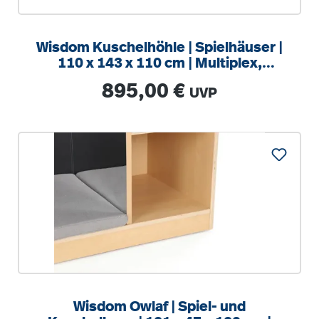
Wisdom Kuschelhöhle | Spielhäuser |
110 x 143 x 110 cm | Multiplex,
Kunstleder, Stoff
Regulärer Preis:
895,00 €
UVP
Wisdom Owlaf | Spiel- und