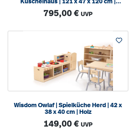
Kuschelhaus | 121 x 47 x 120 cm |
Holz
Regulärer Preis:
795,00 €
UVP
Wisdom Owlaf | Spielküche Herd | 42 x
38 x 40 cm | Holz
Regulärer Preis:
149,00 €
UVP