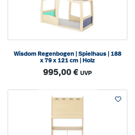
Wisdom Regenbogen | Spielhaus | 188
x 79 x 121 cm | Holz
Regulärer Preis:
995,00 €
UVP