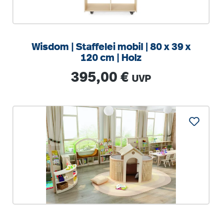
Wisdom | Staffelei mobil | 80 x 39 x
120 cm | Holz
Regulärer Preis:
395,00 €
UVP