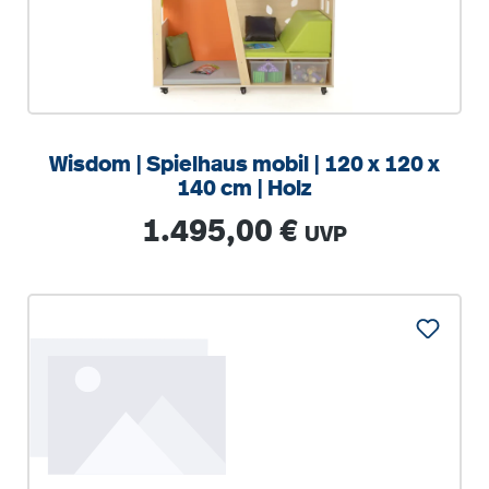
Wisdom | Spielhaus mobil | 120 x 120 x
140 cm | Holz
Regulärer Preis:
1.495,00 €
UVP