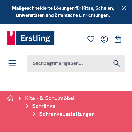
Zum Hauptinhalt springen
Maßgeschneiderte Lösungen für Kitas, Schulen,
Universitäten und öffentliche Einrichtungen.
Du hast 0 Produk
Ware
Kita - & Schulmöbel
Schränke
Schrankausstattungen