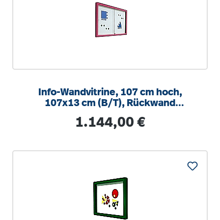
Info-Wandvitrine, 107 cm hoch,
107x13 cm (B/T), Rückwand
Stahlemaille weiß
Regulärer Preis:
1.144,00 €