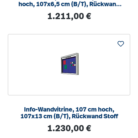
hoch, 107x6,5 cm (B/T), Rückwand
Stahl weiß
Regulärer Preis:
1.211,00 €
Info-Wandvitrine, 107 cm hoch,
107x13 cm (B/T), Rückwand Stoff
Regulärer Preis:
1.230,00 €