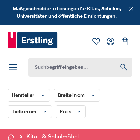
Zum Hauptinhalt springen
Maßgeschneiderte Lösungen für Kitas, Schulen,
Universitäten und öffentliche Einrichtungen.
Du hast 0 Produk
Ware
Hersteller
Breite in cm
Tiefe in cm
Preis
Kita - & Schulmöbel