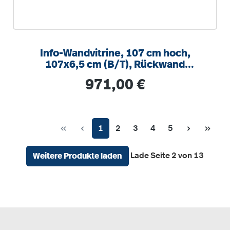
Info-Wandvitrine, 107 cm hoch,
107x6,5 cm (B/T), Rückwand
Lederstruktur
Regulärer Preis:
971,00 €
Seite
Seite
Seite
Seite
Seite
1
2
3
4
5
Lade Seite 2 von 13
Weitere Produkte laden