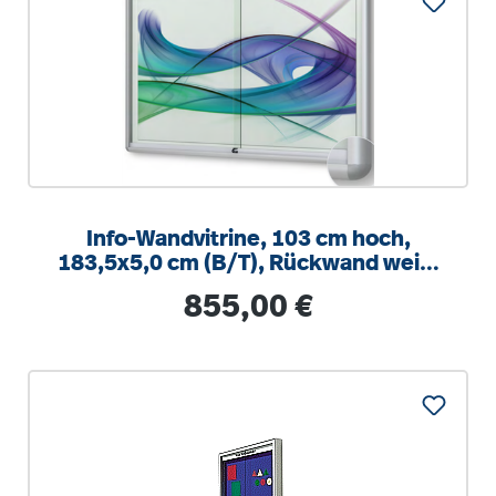
Info-Wandvitrine, 103 cm hoch,
183,5x5,0 cm (B/T), Rückwand weiß,
magnethaftend
Regulärer Preis:
855,00 €