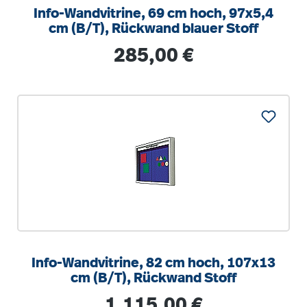
Info-Wandvitrine, 69 cm hoch, 97x5,4
cm (B/T), Rückwand blauer Stoff
Regulärer Preis:
285,00 €
Info-Wandvitrine, 82 cm hoch, 107x13
cm (B/T), Rückwand Stoff
Regulärer Preis:
1.115,00 €