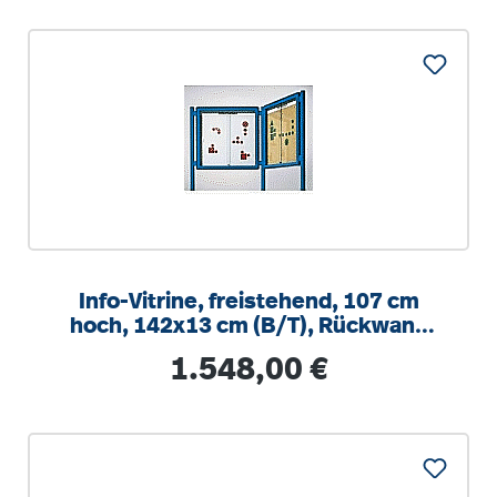
Info-Vitrine, freistehend, 107 cm
hoch, 142x13 cm (B/T), Rückwand
Stahl weiß
Regulärer Preis:
1.548,00 €