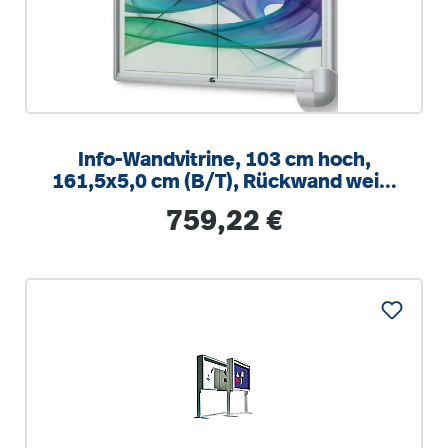
Info-Wandvitrine, 103 cm hoch,
161,5x5,0 cm (B/T), Rückwand weiß,
magnethaftend
Regulärer Preis:
759,22 €