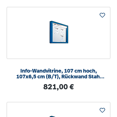
Info-Wandvitrine, 107 cm hoch,
107x6,5 cm (B/T), Rückwand Stahl
weiß
Regulärer Preis:
821,00 €