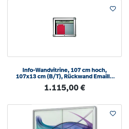
Info-Wandvitrine, 107 cm hoch,
107x13 cm (B/T), Rückwand Emaille
weiß
Regulärer Preis:
1.115,00 €