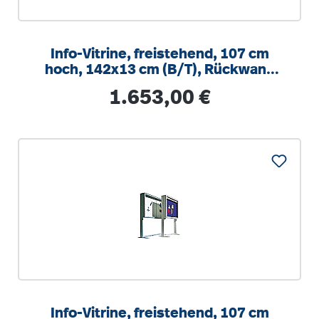
Info-Vitrine, freistehend, 107 cm
hoch, 142x13 cm (B/T), Rückwand
Emaille weiß
Regulärer Preis:
1.653,00 €
Info-Vitrine, freistehend, 107 cm