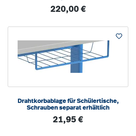
Regulärer Preis:
220,00 €
Drahtkorbablage für Schülertische,
Schrauben separat erhältlich
Regulärer Preis:
21,95 €