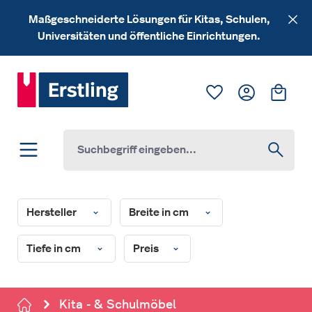
Zum Hauptinhalt springen
Maßgeschneiderte Lösungen für Kitas, Schulen,
Universitäten und öffentliche Einrichtungen.
Du hast 0 Produk
Ware
Hersteller
Breite in cm
Tiefe in cm
Preis
Kita - & Schulmöbel