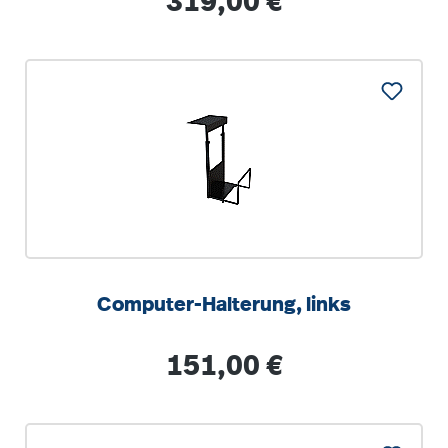
319,00 €
Computer-Halterung, links
Regulärer Preis:
151,00 €