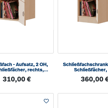
ßfach - Aufsatz, 2 OH,
Schließfachschrank,
hließfächer, rechts,
Schließfächer,
H/T 40,5x72x40cm
Briefschlitzt, link
Regulärer Preis:
Regulärer Prei
310,00 €
360,00 
40,5x82x50