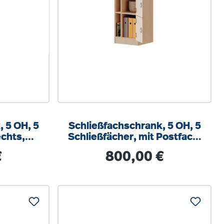
 5 OH, 5
Schließfachschrank, 5 OH, 5
echts,
Schließfächer, mit Postfach,
x40cm
rechts, B/H/T
s:
Regulärer Preis:
€
800,00 €
40,5x190x50cm