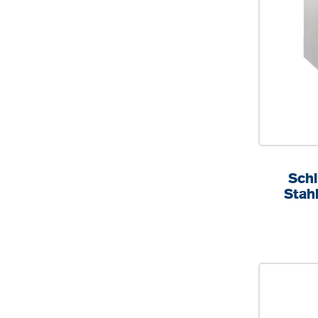
Schl
Stah
82,5x