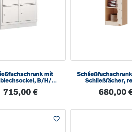
ießfachschrank mit
Schließfachschrank,
lblechsockel, B/H/T
Schließfächer, r
195x50 cm, 10 Fächer
B/H/T 40,5x190
Regulärer Preis:
Regulärer Prei
715,00 €
680,00 