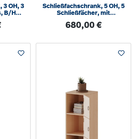
 3 OH, 3
Schließfachschrank, 5 OH, 5
s, B/H/T
Schließfächer, mit
cm
Briefschlitzt, rechts, B/H/T
s:
Regulärer Preis:
€
680,00 €
40,5x190x40cm