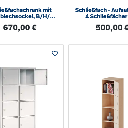
ießfachschrank mit
Schließfach - Aufsa
lblechsockel, B/H/T
4 Schließfächer
x195x50, 2x4 Fächer
Briefschlitz, B
Regulärer Preis:
Regulärer Prei
670,00 €
500,00 
80x72x50c