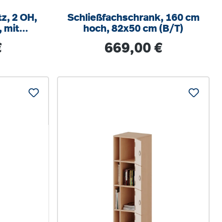
tz, 2 OH,
Schließfachschrank, 160 cm
, mit
hoch, 82x50 cm (B/T)
/H/T
s:
Regulärer Preis:
€
669,00 €
m