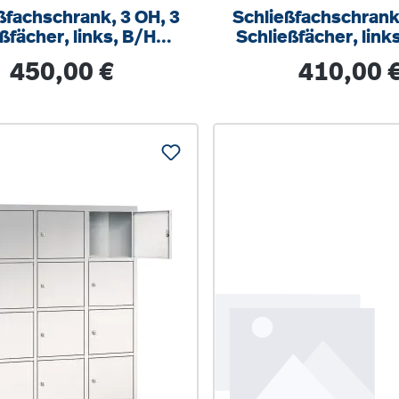
ßfachschrank, 3 OH, 3
Schließfachschrank,
ßfächer, links, B/H/T
Schließfächer, link
40,5x118x50cm
40,5x118x40
Regulärer Preis:
Regulärer Prei
450,00 €
410,00 