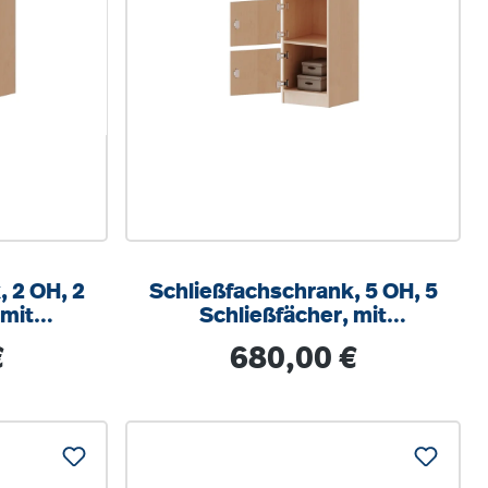
 2 OH, 2
Schließfachschrank, 5 OH, 5
 mit
Schließfächer, mit
s, B/H/T
Briefschlitz, links, B/H/T
s:
Regulärer Preis:
€
680,00 €
cm
40,5x190x40cm