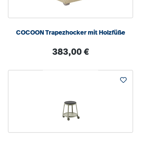
COCOON Trapezhocker mit Holzfüße
Regulärer Preis:
383,00 €