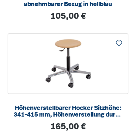
abnehmbarer Bezug in hellblau
Regulärer Preis:
105,00 €
Höhenverstellbarer Hocker Sitzhöhe:
341-415 mm, Höhenverstellung durch
verdeckte Gewindespindel
Regulärer Preis:
165,00 €