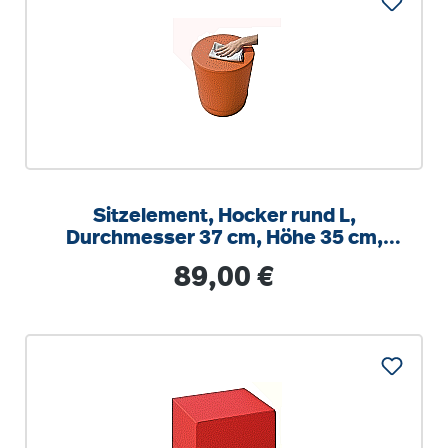
Sitzelement, Hocker rund L,
Durchmesser 37 cm, Höhe 35 cm,
Boden mit Anti-Rutsch Material
Regulärer Preis:
89,00 €