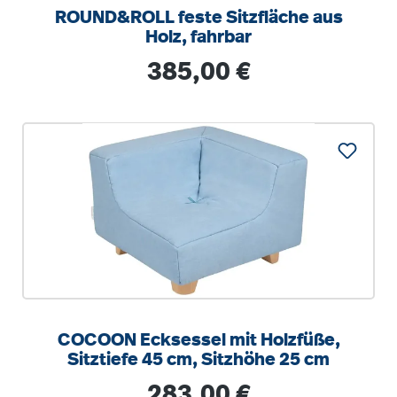
ROUND&ROLL feste Sitzfläche aus
Holz, fahrbar
Regulärer Preis:
385,00 €
COCOON Ecksessel mit Holzfüße,
Sitztiefe 45 cm, Sitzhöhe 25 cm
Regulärer Preis:
283,00 €