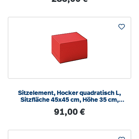
Sitzelement, Hocker quadratisch L,
Sitzfläche 45x45 cm, Höhe 35 cm,
Boden mit Anti-Rutsch Material
Regulärer Preis:
91,00 €