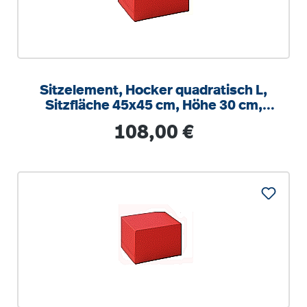
Sitzelement, Hocker quadratisch L,
Sitzfläche 45x45 cm, Höhe 30 cm,
Boden mit Anti-Rutsch Material
Regulärer Preis:
108,00 €