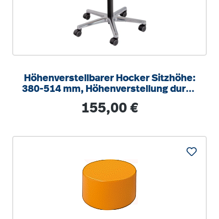
Höhenverstellbarer Hocker Sitzhöhe:
380-514 mm, Höhenverstellung durch
verdeckte Gewindespindel
Regulärer Preis:
155,00 €