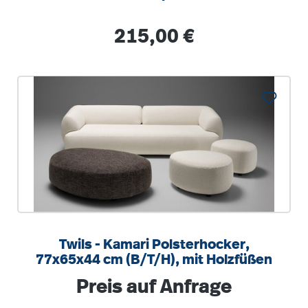
Regulärer Preis:
215,00 €
Twils - Kamari Polsterhocker,
77x65x44 cm (B/T/H), mit Holzfüßen
Regulärer Preis:
Preis auf Anfrage