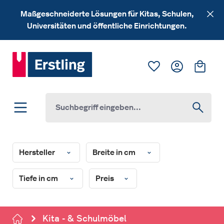
Zum Hauptinhalt springen
Maßgeschneiderte Lösungen für Kitas, Schulen,
Universitäten und öffentliche Einrichtungen.
Du hast 0 Produk
Ware
Hersteller
Breite in cm
Tiefe in cm
Preis
Kita - & Schulmöbel