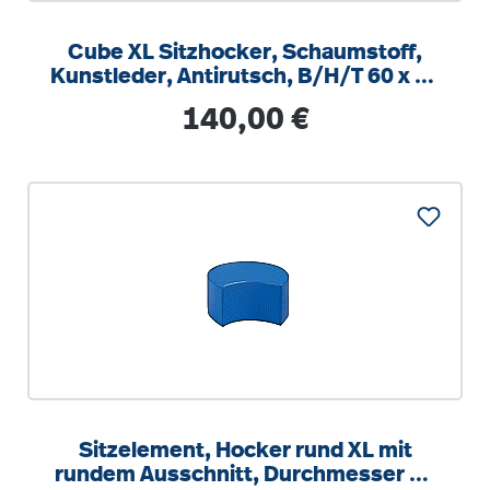
Cube XL Sitzhocker, Schaumstoff,
Kunstleder, Antirutsch, B/H/T 60 x 35
x 60 cm
Regulärer Preis:
140,00 €
Sitzelement, Hocker rund XL mit
rundem Ausschnitt, Durchmesser 56