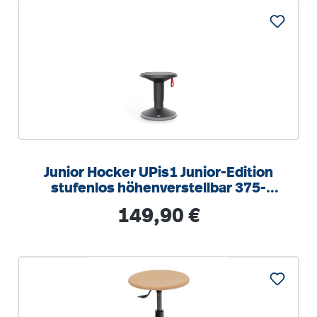
Junior Hocker UPis1 Junior-Edition
stufenlos höhenverstellbar 375-
490mm
Regulärer Preis:
149,90 €