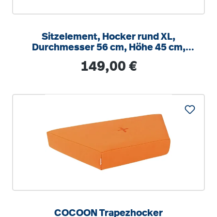
Sitzelement, Hocker rund XL,
Durchmesser 56 cm, Höhe 45 cm,
Boden mit Anti-Rutsch Material
Regulärer Preis:
149,00 €
COCOON Trapezhocker