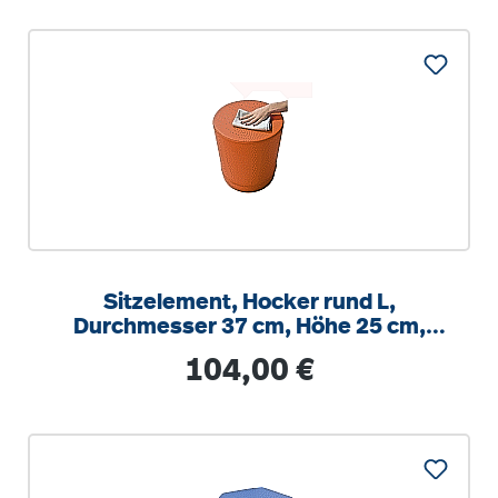
Sitzelement, Hocker rund L,
Durchmesser 37 cm, Höhe 25 cm,
Boden mit Anti-Rutsch Material
Regulärer Preis:
104,00 €