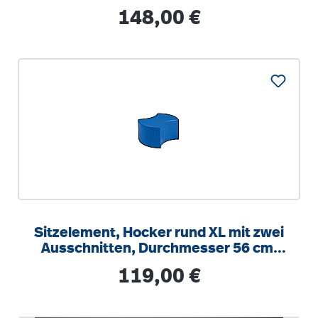
cm, Höhe 30 cm
Regulärer Preis:
148,00 €
Sitzelement, Hocker rund XL mit zwei
Ausschnitten, Durchmesser 56 cm,
Höhe 30 cm
Regulärer Preis:
119,00 €