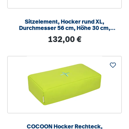
Sitzelement, Hocker rund XL,
Durchmesser 56 cm, Höhe 30 cm,
Boden mit Anti-Rutsch Material
Regulärer Preis:
132,00 €
COCOON Hocker Rechteck,