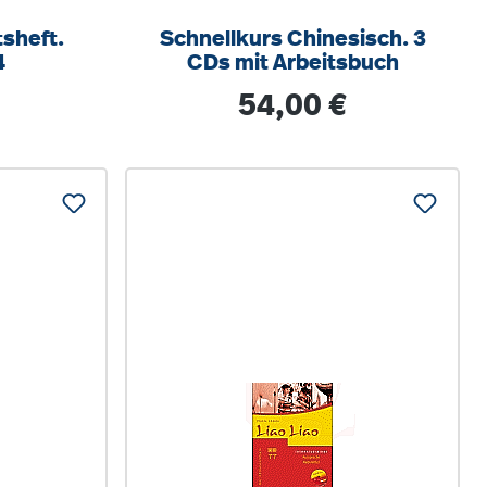
tsheft.
Schnellkurs Chinesisch. 3
4
CDs mit Arbeitsbuch
is:
Regulärer Preis:
54,00 €