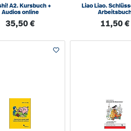
shi! A2. Kursbuch +
Liao Liao. Schlüs
Audios online
Arbeitsbuc
Regulärer Preis:
Regulärer Pre
35,50 €
11,50 €