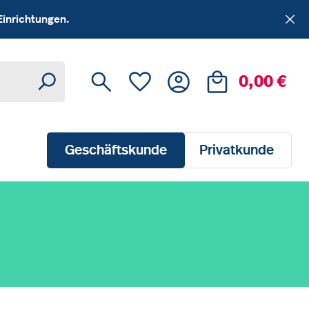
Einrichtungen.
Du hast 0 Produkte auf dem Me
Ware
0,00 €
Geschäftskunde
Privatkunde