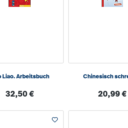
o Liao. Arbeitsbuch
Chinesisch schr
Regulärer Preis:
Regulärer Pre
32,50 €
20,99 €