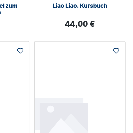
sel zum
Liao Liao. Kursbuch
h
is:
Regulärer Preis:
44,00 €