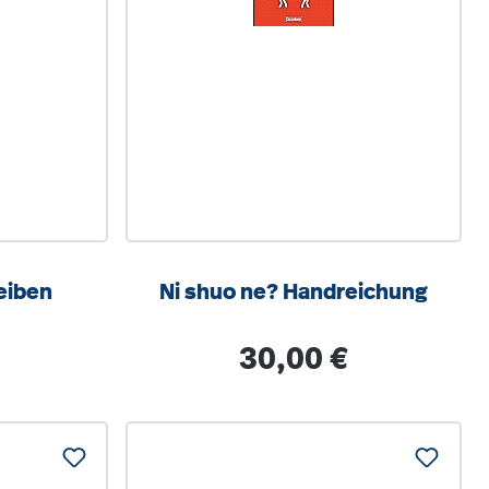
eiben
Ni shuo ne? Handreichung
is:
Regulärer Preis:
30,00 €