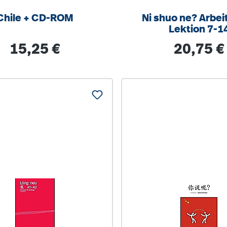
Chile + CD-ROM
Ni shuo ne? Arbei
Lektion 7-1
Regulärer Preis:
Regulärer Pre
15,25 €
20,75 €