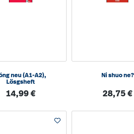
óng neu (A1-A2),
Ni shuo ne?
Lösgsheft
Regulärer Preis:
Regulärer Pre
14,99 €
28,75 €