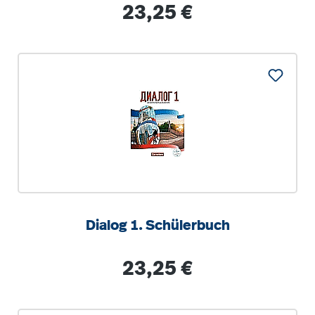
Regulärer Preis:
23,25 €
Dialog 1. Schülerbuch
Regulärer Preis:
23,25 €