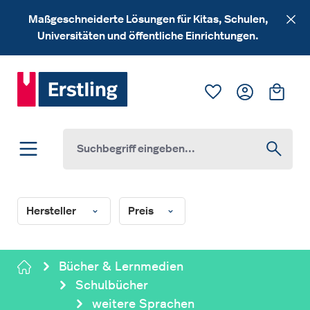
Zum Hauptinhalt springen
Maßgeschneiderte Lösungen für Kitas, Schulen,
Universitäten und öffentliche Einrichtungen.
Du hast 0 Produk
Ware
Hersteller
Preis
Bücher & Lernmedien
Schulbücher
weitere Sprachen