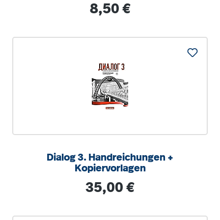
Regulärer Preis:
8,50 €
Dialog 3. Handreichungen +
Kopiervorlagen
Regulärer Preis:
35,00 €