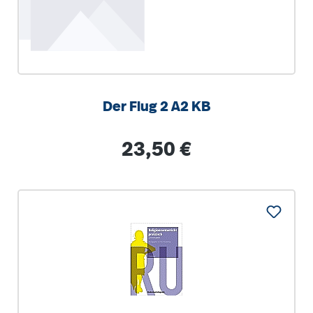
Der Flug 2 A2 KB
Regulärer Preis:
23,50 €