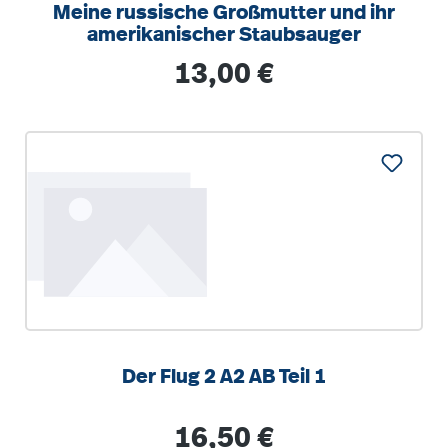
Meine russische Großmutter und ihr
amerikanischer Staubsauger
Regulärer Preis:
13,00 €
Der Flug 2 A2 AB Teil 1
Regulärer Preis:
16,50 €