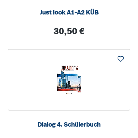
Just look A1-A2 KÜB
Regulärer Preis:
30,50 €
Dialog 4. Schülerbuch