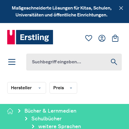
Zum Hauptinhalt springen
Maßgeschneiderte Lösungen für Kitas, Schulen,
Universitäten und öffentliche Einrichtungen.
Du hast 0 Produk
Ware
Hersteller
Preis
Bücher & Lernmedien
Schulbücher
weitere Sprachen