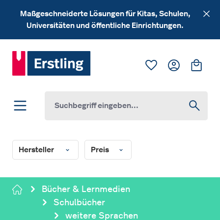
Zum Hauptinhalt springen
Maßgeschneiderte Lösungen für Kitas, Schulen,
Universitäten und öffentliche Einrichtungen.
Du hast 0 Produk
Ware
Hersteller
Preis
Bücher & Lernmedien
Schulbücher
weitere Sprachen