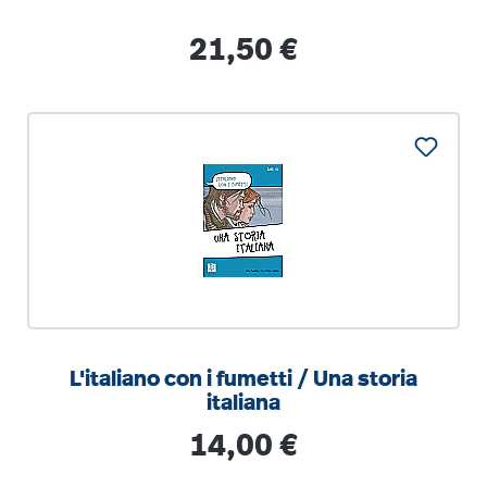
Regulärer Preis:
21,50 €
L'italiano con i fumetti / Una storia
italiana
Regulärer Preis:
14,00 €