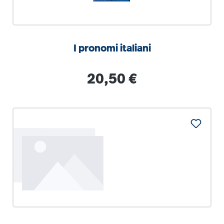
I pronomi italiani
Regulärer Preis:
20,50 €