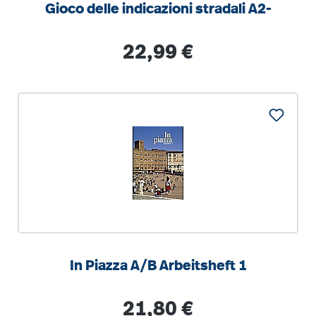
Gioco delle indicazioni stradali A2-
Regulärer Preis:
22,99 €
In Piazza A/B Arbeitsheft 1
Regulärer Preis:
21,80 €