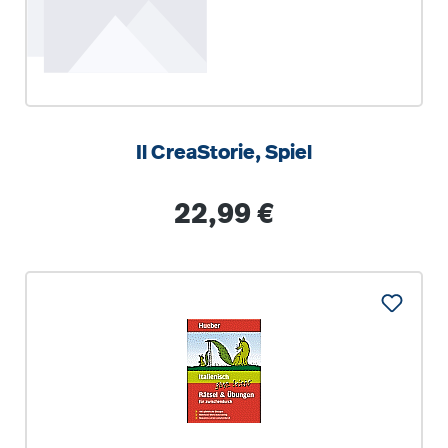
Il CreaStorie, Spiel
Regulärer Preis:
22,99 €