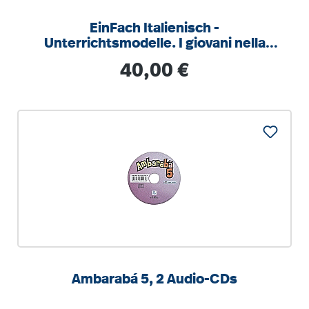
EinFach Italienisch -
Unterrichtsmodelle. I giovani nella
canzone italiana
Regulärer Preis:
40,00 €
Ambarabá 5, 2 Audio-CDs