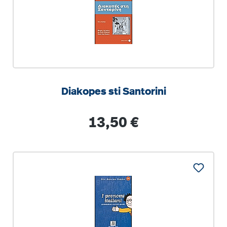
Diakopes sti Santorini
Regulärer Preis:
13,50 €