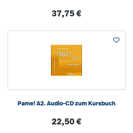
Regulärer Preis:
37,75 €
Pame! A2. Audio-CD zum Kursbuch
Regulärer Preis:
22,50 €