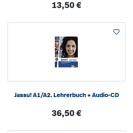
Regulärer Preis:
13,50 €
Jassu! A1/A2. Lehrerbuch + Audio-CD
Regulärer Preis:
36,50 €