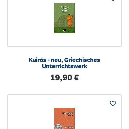
Kairós - neu, Griechisches
Unterrichtswerk
Regulärer Preis:
19,90 €