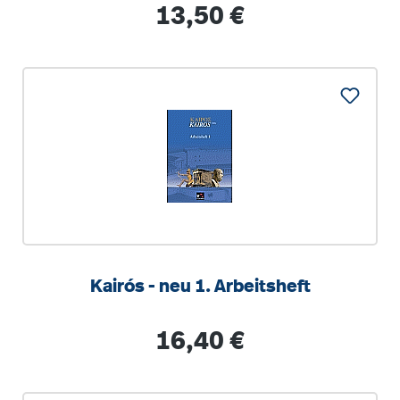
Regulärer Preis:
13,50 €
Kairós - neu 1. Arbeitsheft
Regulärer Preis:
16,40 €