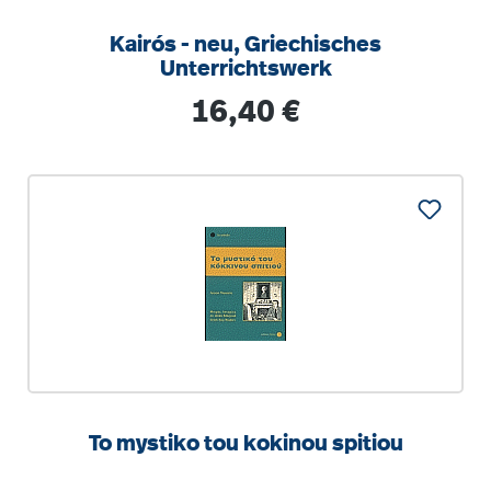
Kairós - neu, Griechisches
Unterrichtswerk
Regulärer Preis:
16,40 €
To mystiko tou kokinou spitiou