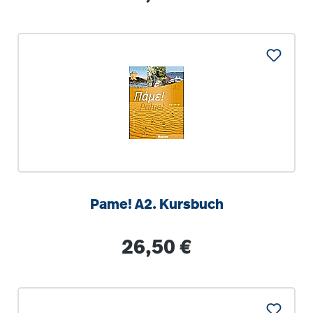
Pame! A2. Kursbuch
Regulärer Preis:
26,50 €