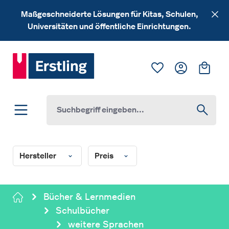
Zum Hauptinhalt springen
Maßgeschneiderte Lösungen für Kitas, Schulen,
Universitäten und öffentliche Einrichtungen.
Du hast 0 Produk
Ware
Hersteller
Preis
Bücher & Lernmedien
Schulbücher
weitere Sprachen