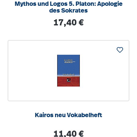
Mythos und Logos 5. Platon: Apologie
des Sokrates
Regulärer Preis:
17,40 €
Kairos neu Vokabelheft
Regulärer Preis:
11,40 €