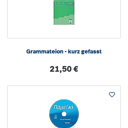
Grammateion - kurz gefasst
Regulärer Preis:
21,50 €