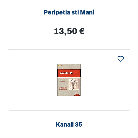
Peripetia sti Mani
Regulärer Preis:
13,50 €
Kanali 35