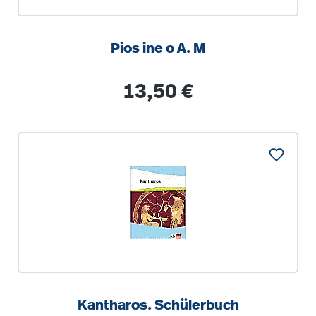
Pios ine o A. M
Regulärer Preis:
13,50 €
Kantharos. Schülerbuch