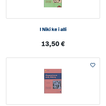
I Niki ke i alli
Regulärer Preis:
13,50 €