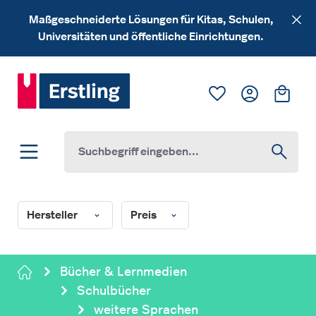
Zum Hauptinhalt springen
Maßgeschneiderte Lösungen für Kitas, Schulen,
Universitäten und öffentliche Einrichtungen.
Du hast 0 Produk
Ware
Hersteller
Preis
Bücher & Lernmedien
Schulbücher
weitere Sprachen