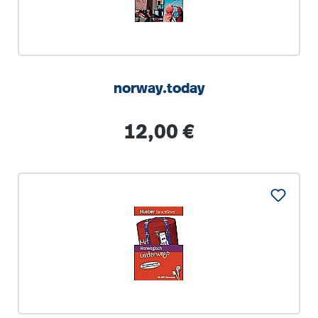
norway.today
Regulärer Preis:
12,00 €